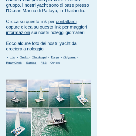
gruppo. I nostri yacht sono di base presso
l'Ocean Marina di Pattaya, in Thailandia.
Clicca su questo link per
contattarci
oppure clicca su questo link per maggiori
informazioni
sui nostri noleggi giornalieri.
Ecco alcune foto dei nostri yacht da
crociera a noleggio:
-
Info
-
Gedo
-
ThaiAngel
-
Freya
-
Odyssey
-
RuamChok
-
Samba
-
F&B
- Others