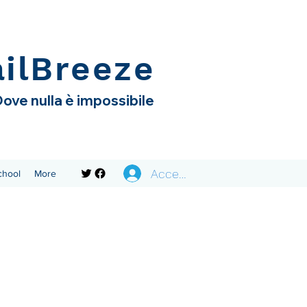
ailBreeze
ove nulla è impossibile
Accedi
chool
More