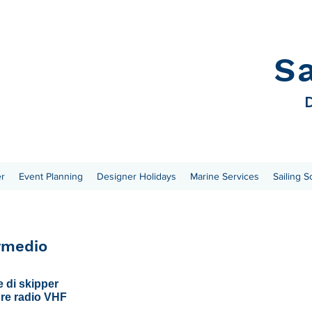
S
D
er
Event Planning
Designer Holidays
Marine Services
Sailing S
rmedio
e di skipper
ore radio VHF