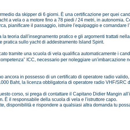
rmedio da skipper di 6 giorni. È una certificazione per quei can
ht a vela o a motore fino a 78 piedi / 24 metri, in autonomia. Co
ca, pianificare il passaggio, istruire l'equipaggio e comandare 
a teoria dall'insegnamento pratico e gli argomenti trattati nell
e pratica sullo yacht di addestramento Island Spirit.
icato tramite una scuola di vela qualifica automaticamente i cand
i competenza" ICC, necessario per noleggiare un'imbarcazione n
o ancora in possesso di un certificato di operatore radio valido, 
 8.000 Baht, la licenza obbligatoria di operatore radio VHF/SRC d
uesto corso, si prega di contattare il Capitano Didier Mangin all'
om
. È il responsabile della scuola di vela e l'istruttore capo.
ate, disponibilità e rispondere a qualsiasi altra domanda tu poss