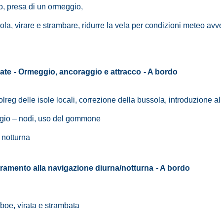
o, presa di un ormeggio,
la, virare e strambare, ridurre la vela per condizioni meteo avv
nate
- Ormeggio, ancoraggio e attracco
- A bordo
lreg delle isole locali, correzione della bussola, introduzione al
aggio – nodi, uso del gommone
 notturna
tramento alla navigazione diurna/notturna
- A bordo
 boe, virata e strambata