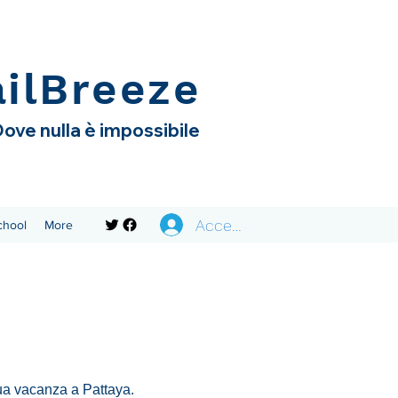
ailBreeze
ove nulla è impossibile
Accedi
chool
More
tua vacanza a Pattaya.