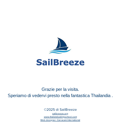
Grazie per la visita.
Speriamo di vedervi presto
nella fantastica Thailandia
.
©2025
di SailBreeze
sailbreeze.org
www.thailandsailingschool.com
Web designer: Carracam International