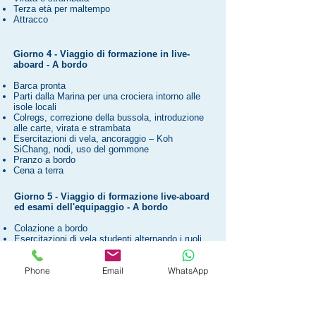
Terza età per maltempo
Attracco
Giorno 4 - Viaggio di formazione in live-
aboard
- A bordo
Barca pronta
Parti dalla Marina per una crociera intorno alle
isole locali
Colregs, correzione della bussola, introduzione
alle carte, virata e strambata
Esercitazioni di vela, ancoraggio – Koh
SiChang, nodi, uso del gommone
Pranzo a bordo
Cena a terra
Giorno 5 - Viaggio di formazione live-aboard
ed esami dell'equipaggio - A bordo
Colazione a bordo
Esercitazioni di vela studenti alternando i ruoli,
revisione verbale per l'esame
Pranzo a bordo
Phone
Email
WhatsApp
Esame dell'equipaggio a bordo
Ritornare alla Marina e disperdersi