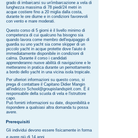
grado di imbarcarsi su un'imbarcazione a vela di
lunghezza massima di 78 piedi/24 metri in
acque costiere fino a 20 miglia dalla costa,
durante le ore diurne e in condizioni favorevoli
con vento e mare moderati.
Questo corso di 5 giorni è il livello minimo di
competenza di cui qualcuno ha bisogno sia
quando lavora come membro dell'equipaggio di
guardia su uno yacht sia come skipper di un
piccolo yacht in acque protette dove l'aiuto è
immediatamente disponibile in condizioni di
calma. Durante il corso i candidati
apprenderanno nuove abilità di navigazione e le
metteranno in pratica durante un pernottamento
a bordo dello yacht in una vicina isola tropicale.
Per ulteriori informazioni su questo corso, si
prega di contattare il Capitano Didier Mangin
all'indirizzo
School@groupislandspirit.com
. È il
responsabile della scuola di vela e l'istruttore
capo.
Può fornirti informazioni su date, disponibilità e
rispondere a qualsiasi altra domanda tu possa
avere.
Prerequisiti
Gli individui devono essere fisicamente in forma
e avere più di 14 anni.