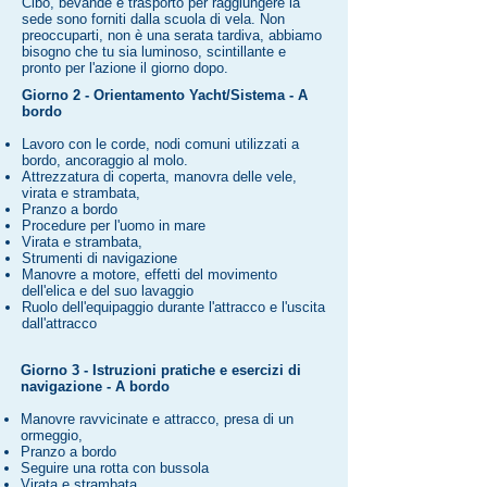
Cibo, bevande e trasporto per raggiungere la
sede sono forniti dalla scuola di vela. Non
preoccuparti, non è una serata tardiva, abbiamo
bisogno che tu sia luminoso, scintillante e
pronto per l'azione il giorno dopo.
Giorno 2 - Orientamento Yacht/Sistema - A
bordo
Lavoro con le corde, nodi comuni utilizzati a
bordo, ancoraggio al molo.
Attrezzatura di coperta, manovra delle vele,
virata e strambata,
Pranzo a bordo
Procedure per l'uomo in mare
Virata e strambata,
Strumenti di navigazione
Manovre
a motore, effetti del movimento
dell'elica e del suo lavaggio
Ruolo dell'equipaggio durante l'attracco e l'uscita
dall'attracco
Giorno 3 - Istruzioni pratiche e esercizi di
navigazione - A bordo
Manovre ravvicinate e attracco, presa di un
ormeggio,
Pranzo a bordo
Seguire una rotta con bussola
Virata e strambata