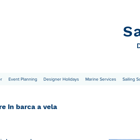
S
D
er
Event Planning
Designer Holidays
Marine Services
Sailing S
e in barca a vela