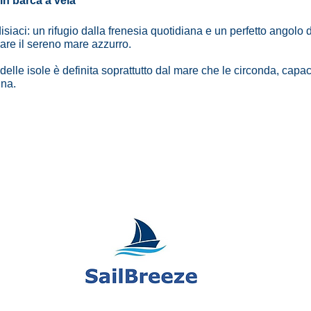
in barca a vela
iaci: un rifugio dalla frenesia quotidiana e un perfetto angolo d
rare il sereno mare azzurro.
delle isole è definita soprattutto dal mare che le circonda, capace
ina.