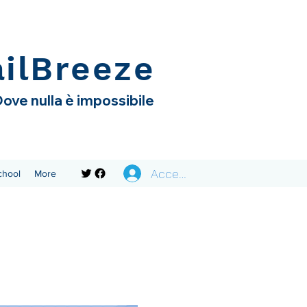
ailBreeze
ove nulla è impossibile
Accedi
chool
More