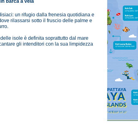
in barca a vela
siaci: un rifugio dalla frenesia quotidiana e
ove rilassarsi sotto il fruscio delle palme e
rro.
delle isole è definita soprattutto dal mare
antare gli intenditori con la sua limpidezza