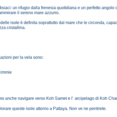
siaci: un rifugio dalla frenesia quotidiana e un perfetto angolo 
e ammirare il sereno mare azzurro.
delle isole è definita soprattutto dal mare che le circonda, capac
za cristallina.
azioni per la vela sono:
scimmie
amo anche navigare verso Koh Samet e l'
arcipelago di Koh Cha
orare queste isole attorno a Pattaya. Non ve ne pentirete.