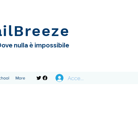
ailBreeze
ove nulla è impossibile
Accedi
chool
More