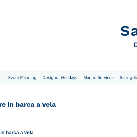
S
D
er
Event Planning
Designer Holidays
Marine Services
Sailing S
e in barca a vela
in barca a vela