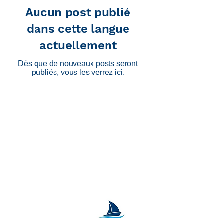
Aucun post publié
dans cette langue
actuellement
Dès que de nouveaux posts seront
publiés, vous les verrez ici.
Ecole de voile Pattaya Thaïlande Ecole
de voile
Cours de voile IYT ICC Thaïlande
Instructeur de voile Thaïlande
International Yacht Training