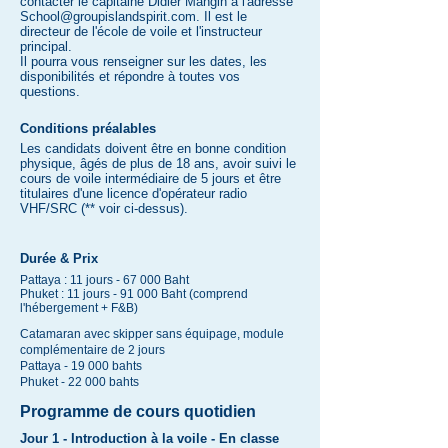
contacter le capitaine Didier Mangin à l'adresse
School@groupislandspirit.com
. Il est le
directeur de l'école de voile et l'instructeur
principal.
Il pourra vous renseigner sur les dates, les
disponibilités et répondre à toutes vos
questions.
Conditions préalables
Les candidats doivent être en bonne condition
physique, âgés de plus de 18 ans, avoir suivi le
cours de voile intermédiaire de 5 jours et être
titulaires d'une licence d'opérateur radio
VHF/SRC (** voir ci-dessus).
Durée & Prix
Pattaya : 11 jours - 67 000 Baht
Phuket : 11 jours - 91 000 Baht (comprend
l'hébergement + F&B)
Catamaran avec skipper sans équipage, module
complémentaire de 2 jours
Pattaya - 19 000 bahts
Phuket - 22 000 bahts
Programme de cours quotidien
Jour 1 - Introduction à la voile - En classe