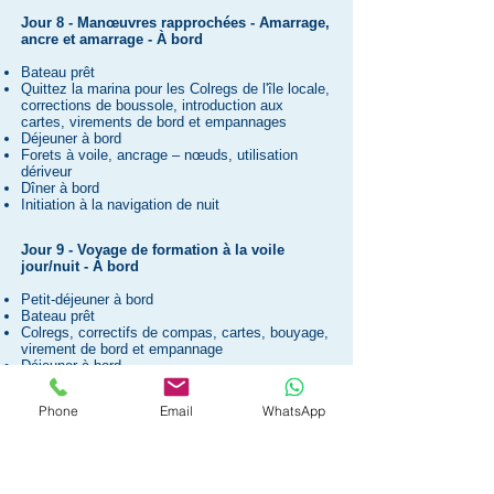
Jour 8 - Manœuvres rapprochées - Amarrage,
ancre et amarrage - À bord
Bateau prêt
Quittez la marina pour les Colregs de l'île locale,
corrections de boussole, introduction aux
cartes, virements de bord et empannages
Déjeuner à bord
Forets à voile, ancrage – nœuds, utilisation
dériveur
Dîner à bord
Initiation à
la navigation
de nuit
Jour 9 - Voyage de formation à la voile
jour/nuit - À bord
Petit-déjeuner à bord
Bateau prêt
Colregs, correctifs de compas, cartes, bouyage,
virement de bord et empannage
Déjeuner à bord
Forets à voile, ancrage, noeuds, utilisation
dériveur
Phone
Email
WhatsApp
Dîner à bord
Jour
10 - Plus de pratique de la voile,
d'ancrage et d'utilisation du dériveur - À
bord