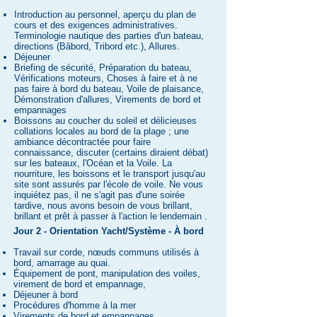
Introduction au personnel, aperçu du plan de
cours et des exigences administratives.
Terminologie nautique des parties d'un bateau,
directions (Bâbord, Tribord etc.), Allures.
Déjeuner
Briefing de sécurité, Préparation du bateau,
Vérifications moteurs, Choses à faire et à ne
pas faire à bord du bateau, Voile de plaisance,
Démonstration d'allures, Virements de bord et
empannages
Boissons au coucher du soleil et délicieuses
collations locales au bord de la plage ; une
ambiance décontractée pour faire
connaissance, discuter (certains diraient débat)
sur les bateaux, l'Océan et la Voile. La
nourriture, les boissons et le transport jusqu'au
site sont assurés par l'école de voile. Ne vous
inquiétez pas, il ne s'agit pas d'une soirée
tardive, nous avons besoin de vous brillant,
brillant et prêt à passer à l'action le lendemain
.
​Jour
2 - Orientation Yacht/Système - À bord
Travail sur corde, nœuds communs utilisés à
bord, amarrage au quai.
Équipement de pont, manipulation des voiles,
virement de bord et empannage,
Déjeuner à bord
Procédures d'homme à la mer
Virements de bord et empannages,