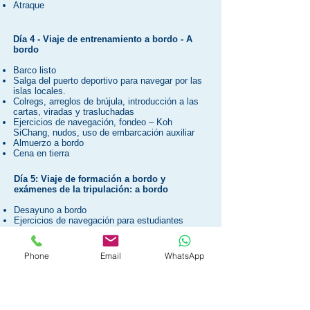
Atraque
Día 4 - Viaje de entrenamiento a bordo
- A
bordo
Barco listo
Salga del puerto deportivo para navegar por las
islas locales.
Colregs, arreglos de brújula, introducción a las
cartas, viradas y trasluchadas
Ejercicios de navegación, fondeo – Koh
SiChang, nudos, uso de embarcación auxiliar
Almuerzo a bordo
Cena en tierra
Día 5: Viaje de formación a bordo y
exámenes de la tripulación: a bordo
Desayuno a bordo
Ejercicios de navegación para estudiantes
alternando roles, revisión verbal para el examen
Almuerzo a bordo
Examen de tripulación a bordo
Phone
Email
WhatsApp
Regresar a la Marina y dispersarse.