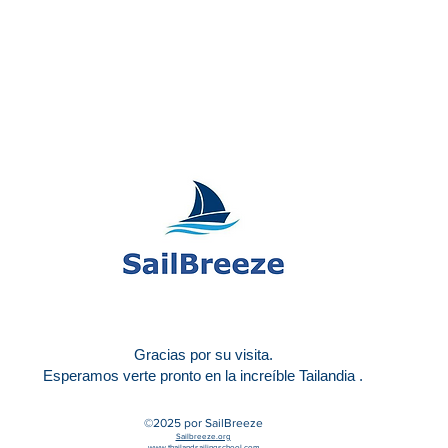
Gracias por su visita.
Esperamos verte pronto
en la increíble Tailandia
.
©2025
por SailBreeze
Sailbreeze.org
www.thailandsailingschool.com