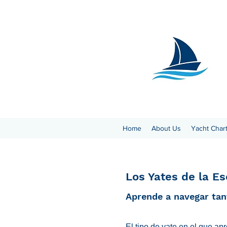
Home
About Us
Yacht Char
Los Yates de la Es
Aprende a navegar ta
El tipo de yate en el que a