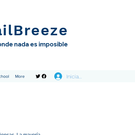
ailBreeze
nde nada es imposible
Iniciar sesión
chool
More
piensas. La mayoría