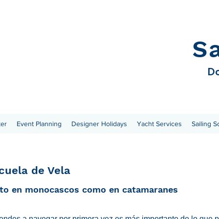
S
Do
ter
Event Planning
Designer Holidays
Yacht Services
Sailing S
cuela de Vela
nto en monocascos como en catamaranes
prendes a navegar por primera vez es más importante de lo que 