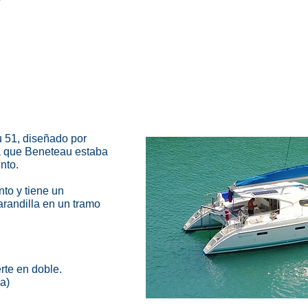
V
u 51, diseñado por
la que Beneteau estaba
nto.
nto y tiene un
arandilla en un tramo
rte en doble.
a)