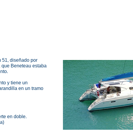
u 51, diseñado por
la que Beneteau estaba
nto.
nto y tiene un
arandilla en un tramo
rte en doble.
a)