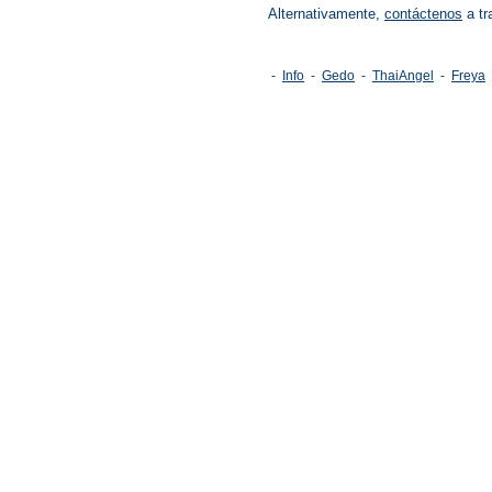
Alternativamente,
contáctenos
a tr
-
Info
-
Gedo
-
ThaiAngel
-
Freya