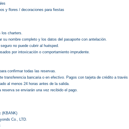
ales
bos y flores / decoraciones para fiestas
 los charters.
r su nombre completo y los datos del pasaporte con antelación.
l seguro no puede cubrir al huésped.
usados por intoxicación o comportamiento imprudente.
para confirmar todas las reservas.
e transferencia bancaria o en efectivo. Pagos con tarjeta de crédito a través
nado al menos 24 horas antes de la salida.
a reserva se enviarán una vez recibido el pago.
nk (KBANK)
eyonds Co., LTD.
8