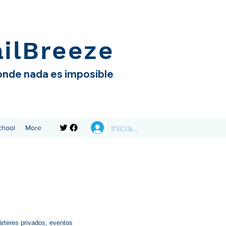
ailBreeze
nde nada es imposible
Iniciar sesión
chool
More
árteres privados, eventos