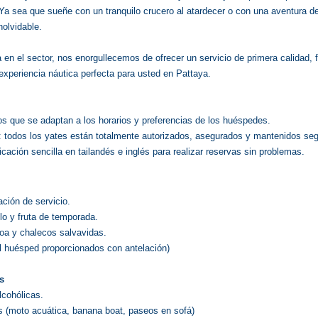
Ya sea que sueñe con un tranquilo crucero al atardecer o con una aventura de
nolvidable.
n el sector, nos enorgullecemos de ofrecer un servicio de primera calidad, fl
experiencia náutica perfecta para usted en Pattaya.
dos que se adaptan a los horarios y preferencias de los huéspedes.
: todos los yates están totalmente autorizados, asegurados y mantenidos seg
cación sencilla en tailandés e inglés para realizar reservas sin problemas.
ación de servicio.
lo y fruta de temporada.
oa y chalecos salvavidas.
el huésped proporcionados con antelación)
s
lcohólicas.
s (moto acuática, banana boat, paseos en sofá)