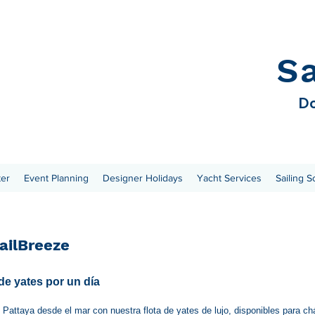
S
Do
ter
Event Planning
Designer Holidays
Yacht Services
Sailing S
SailBreeze
de yates por un día
 Pattaya desde el mar con nuestra flota de yates de lujo, disponibles para ch