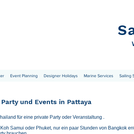
S
ter
Event Planning
Designer Holidays
Marine Services
Sailing
 Party und Events in Pattaya
Thailand für eine private Party
oder Veranstaltung
.
ie Koh Samui oder Phuket, nur ein paar Stunden von Bangkok entf
arty brauchen.