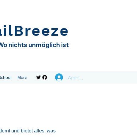
ailBreeze
Wo nichts unmöglich ist
Anmelden
 School
More
ernt und bietet alles, was