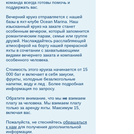
команда всегда готовы помочь и
поддержать вас.
Вечерний круиз отправляется с нашей
базы в яхт-клубе Ocean Marina. Наш
изысканный круиз на закате станет
особенным вечером, который запомнится
романтическим парам, семье или группе
друзей. Наслаждайтесь расслабляющей
атмосферой на борту нашей прекрасной
яхты в сочетании с захватывающими
видами вечернего заката и компанией
особенного человека.
Стоимость этого круиза начинается от 15
000 бат и включает в себя закуски,
фрукты, холодные безалкогольные
напитки, воду и лед
. Более подробная
информация по запросу.
Обратите внимание, что мы
не
взимаем
плату за человека. Мы
взимаем плату
только за аренду яхты.
Максимум 15,
включая вас.
Пожалуйста, не стесняйтесь
обращаться
к нам
для получения дополнительной
информации.