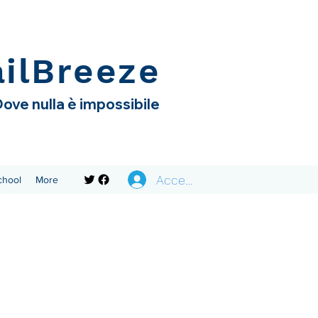
ailBreeze
ove nulla è impossibile
Accedi
chool
More