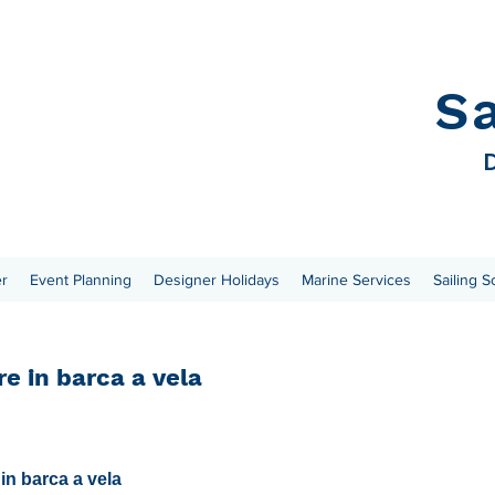
S
D
er
Event Planning
Designer Holidays
Marine Services
Sailing S
e in barca a vela
in barca a vela